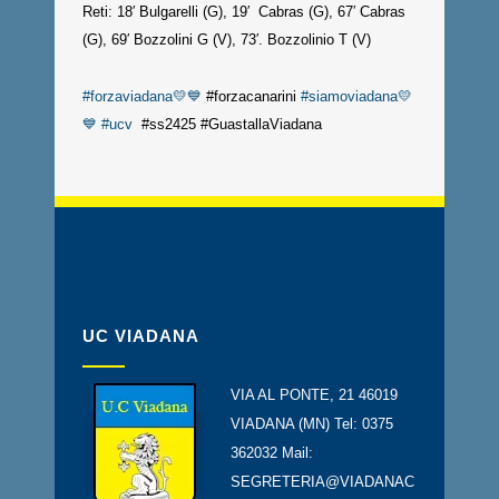
Reti: 18′ Bulgarelli (G), 19′ Cabras (G), 67′ Cabras
(G), 69′ Bozzolini G (V), 73′. Bozzolinio T (V)
#forzaviadana💛💙
#forzacanarini
#siamoviadana💛
💙
#ucv
#ss2425 #GuastallaViadana
UC VIADANA
VIA AL PONTE, 21 46019
VIADANA (MN) Tel: 0375
362032 Mail:
SEGRETERIA@VIADANAC